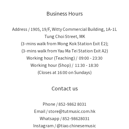
Business Hours
Address / 1905, 19/F, Witty Commercial Building, 1A-1L
Tung Choi Street, MK
(3-mins walk from Mong Kok Station Exit E2);
(3-mins walk from Yau Ma Tei Station Exit A2)
Working hour (Teaching) / 09:00 - 23:30
Working hour (Shop) / 11:30 - 18:30
(Closes at 16:00 on Sundays)
Contact us
Phone / 852-9862 8031
Email / store@tutmusic.com.hk
Whatsapp / 852-98628031
Instagram / @tiao.chinesemusic