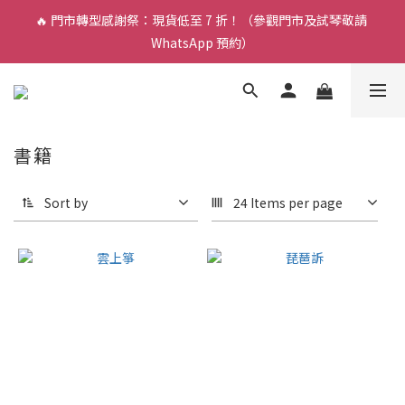
🔥 門市轉型感謝祭：現貨低至 7 折！（參觀門市及試琴敬請 
🎵 新生限時：$200 試堂優惠（包樂器借用）
WhatsApp 預約）
🎵 新生限時：$200 試堂優惠（包樂器借用）
書籍
Sort by
24 Items per page