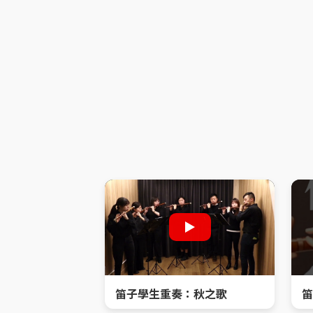
笛子學生重奏：秋之歌
笛