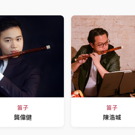
笛子
笛子
龔偉健
陳浩城