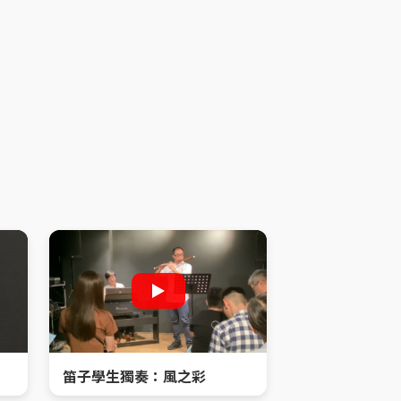
笛子學生獨奏：風之彩