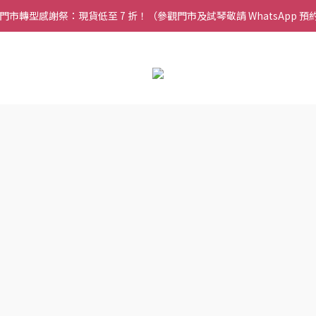
 門市轉型感謝祭：現貨低至 7 折！（參觀門市及試琴敬請 WhatsApp 預
🎵 新生限時：$200 試堂優惠（包樂器借用）
🎵 新生限時：$200 試堂優惠（包樂器借用）