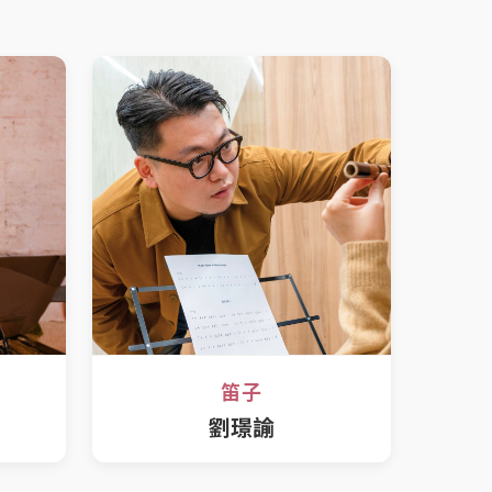
笛子
劉璟諭