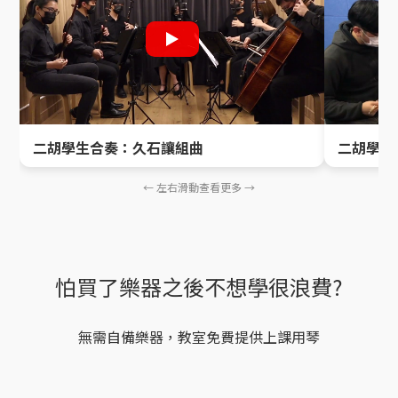
二胡學生合奏：久石讓組曲
二胡學生
← 左右滑動查看更多 →
怕買了樂器之後不想學很浪費?
無需自備樂器，教室免費提供上課用琴