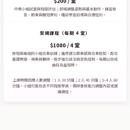
$200 / 堂
中樂小組試堂與程度評估；即場調整姿勢與基本動作，練習發
音、節奏與簡短樂句，確認學習目標與合適班別。
常規課程（每期 4 堂）
$1080 / 4 堂
按程度編組的小組合奏訓練；循序建立節奏感與合奏默契，配合
基礎樂理、視奏與聽辨，逐步強化技法與音色控制，每期以完成
曲目為里程碑。
上課時間因應人數調整：1 人 30 分鐘；2 人 45 分鐘；3–4 人 60
分鐘。小組可能包含不同程度學員，導師會按能力調整內容或建
議調班。