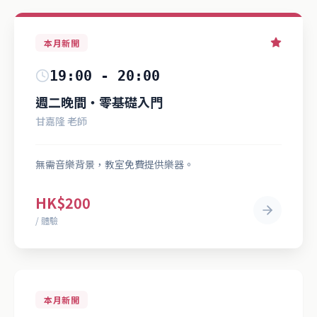
本月新開
19:00 - 20:00
週二晚間・零基礎入門
甘嘉隆 老師
無需音樂背景，教室免費提供樂器。
HK$200
/ 體驗
本月新開