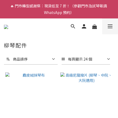
🔥 門市轉型感謝祭：現貨低至 7 折！（參觀門市及試琴敬請 
🎵 新生限時：$200 試堂優惠（包樂器借用）
WhatsApp 預約）
🎵 新生限時：$200 試堂優惠（包樂器借用）
柳琴配件
商品排序
每頁顯示 24 個