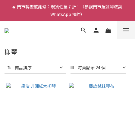
🔥 門市轉型感謝祭：現貨低至 7 折！（參觀門市及試琴敬請 
🎵 新生限時：$200 試堂優惠（包樂器借用）
WhatsApp 預約）
🎵 新生限時：$200 試堂優惠（包樂器借用）
柳琴
商品排序
每頁顯示 24 個