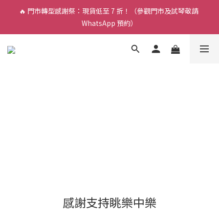
🔥 門市轉型感謝祭：現貨低至 7 折！（參觀門市及試琴敬請 
🎵 新生限時：$200 試堂優惠（包樂器借用）
WhatsApp 預約）
🎵 新生限時：$200 試堂優惠（包樂器借用）
感謝支持眺樂中樂