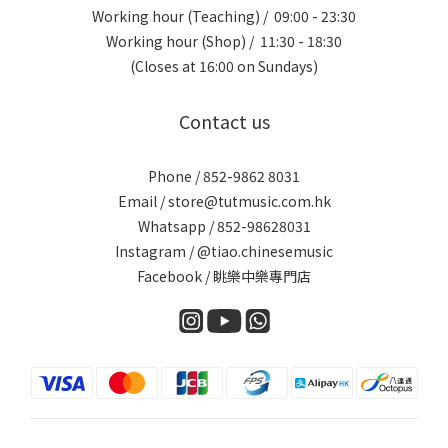
Working hour (Teaching) / 09:00 - 23:30
Working hour (Shop) / 11:30 - 18:30
(Closes at 16:00 on Sundays)
Contact us
Phone / 852-9862 8031
Email / store@tutmusic.com.hk
Whatsapp / 852-98628031
Instagram / @tiao.chinesemusic
Facebook / 眺樂中樂專門店