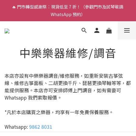
🔥 門市轉型感謝祭：現貨低至 7 折！（參觀門市及試琴敬請 
🎵 新生限時：$200 試堂優惠（包樂器借用）
WhatsApp 預約）
🎵 新生限時：$200 試堂優惠（包樂器借用）
中樂樂器維修/調音
本店亦設有中樂樂器調音/維修服務，如重新安裝古箏弦
線、維修古箏面板、二胡更換千斤、琵琶更換琴軸等等，都
能提供服務。本店亦可安排師傅上門調音，如有需要可
Whatsapp 我們索取報價。
*凡於本店購買之樂器，均享有一年免費保養服務。
Whatsapp:
9862 8031