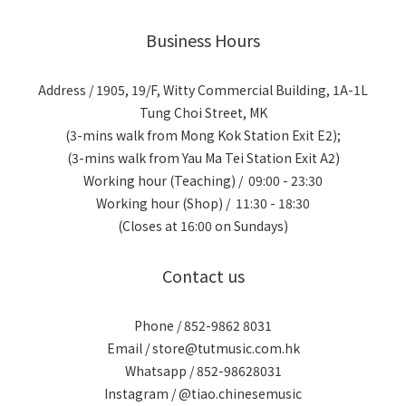
Business Hours
Address / 1905, 19/F, Witty Commercial Building, 1A-1L
Tung Choi Street, MK
(3-mins walk from Mong Kok Station Exit E2);
(3-mins walk from Yau Ma Tei Station Exit A2)
Working hour (Teaching) / 09:00 - 23:30
Working hour (Shop) / 11:30 - 18:30
(Closes at 16:00 on Sundays)
Contact us
Phone / 852-9862 8031
Email / store@tutmusic.com.hk
Whatsapp / 852-98628031
Instagram / @tiao.chinesemusic