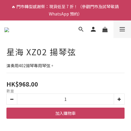
🔥 門市轉型感謝祭：現貨低至 7 折！（參觀門市及試琴敬請 
🎵 新生限時：$200 試堂優惠（包樂器借用）
WhatsApp 預約）
🎵 新生限時：$200 試堂優惠（包樂器借用）
星海 XZ02 揚琴弦
演奏用402揚琴專用琴弦。
HK$968.00
數量
加入購物車