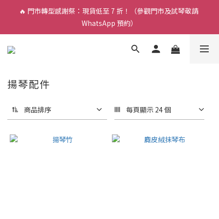
🔥 門市轉型感謝祭：現貨低至 7 折！（參觀門市及試琴敬請 
🎵 新生限時：$200 試堂優惠（包樂器借用）
WhatsApp 預約）
🎵 新生限時：$200 試堂優惠（包樂器借用）
揚琴配件
商品排序
每頁顯示 24 個