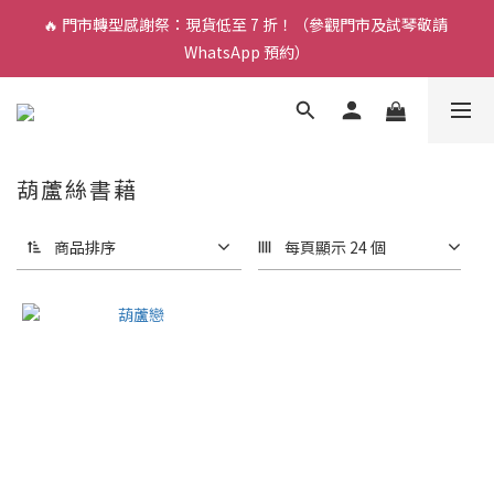
🔥 門市轉型感謝祭：現貨低至 7 折！（參觀門市及試琴敬請 
🎵 新生限時：$200 試堂優惠（包樂器借用）
WhatsApp 預約）
🎵 新生限時：$200 試堂優惠（包樂器借用）
葫蘆絲書藉
商品排序
每頁顯示 24 個