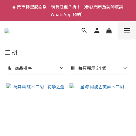
🔥 門市轉型感謝祭：現貨低至 7 折！（參觀門市及試琴敬請 
🎵 新生限時：$200 試堂優惠（包樂器借用）
WhatsApp 預約）
🎵 新生限時：$200 試堂優惠（包樂器借用）
二胡
商品排序
每頁顯示 24 個