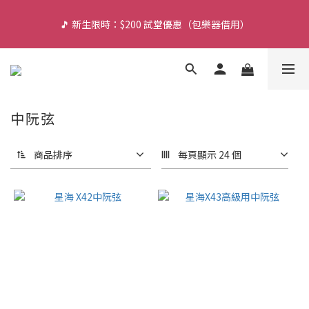
🎵 新生限時：$200 試堂優惠（包樂器借用）
🎵 新生限時：$200 試堂優惠（包樂器借用）
🌙 旺角夜間琴行（營業至 11:30PM）
🔥 門市轉型感謝祭：現貨低至 7 折！（參觀門市及試琴敬請 
中阮弦
WhatsApp 預約）
商品排序
每頁顯示 24 個
🎵 新生限時：$200 試堂優惠（包樂器借用）