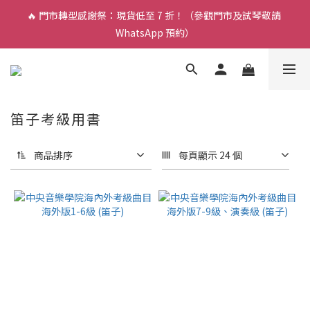
🔥 門市轉型感謝祭：現貨低至 7 折！（參觀門市及試琴敬請 
🎵 新生限時：$200 試堂優惠（包樂器借用）
WhatsApp 預約）
🎵 新生限時：$200 試堂優惠（包樂器借用）
笛子考級用書
商品排序
每頁顯示 24 個