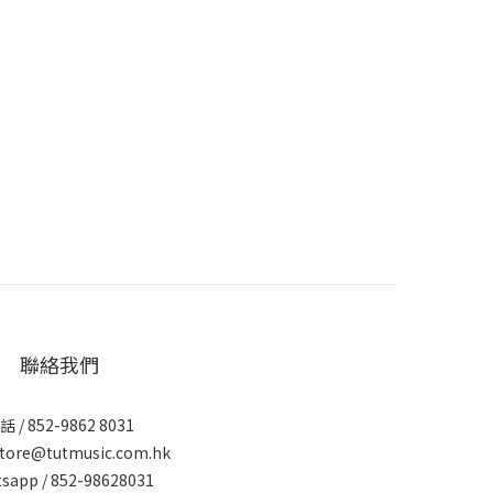
聯絡我們
話 / 852-9862 8031
tore@tutmusic.com.hk
sapp /
852-98628031