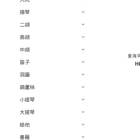
揚琴
二胡
高胡
中胡
星海
笛子
H
洞簫
葫蘆絲
小提琴
大提琴
結他
書籍