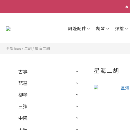

周邊配件
胡琴
彈撥
全部商品
/
二胡
/
星海二胡
星海二胡
古箏
琵琶
柳琴
三弦
中阮
大阮