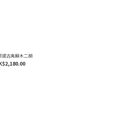
 阿諾古夷蘇木二胡
K$2,180.00