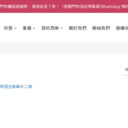
 門市轉型感謝祭：現貨低至 7 折！（參觀門市及試琴敬請 WhatsApp 預
🎵 新生限時：$200 試堂優惠（包樂器借用）
🎵 新生限時：$200 試堂優惠（包樂器借用）
吹管
書籍
其他西樂
關於我們
聯絡我們
選購