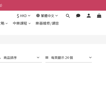
約）
$
HKD
繁體中文
攻略
中樂課程
樂器維修/調音
商品排序
每頁顯示 24 個