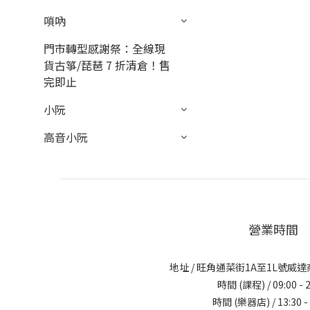
嗩吶
門市轉型感謝祭：全線現
貨古箏/琵琶 7 折清倉！售
完即止
小阮
高音小阮
營業時間
地址 / 旺角通菜街1A至1L號威達
時間 (課程) / 09:00 - 2
時間 (樂器店) / 13:30 - 