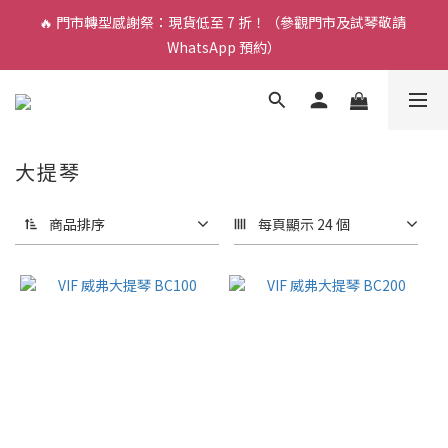
🔥 門市轉型感謝祭：現貨低至 7 折！（參觀門市及試琴敬請 
🎵 新生限時：$200 試堂優惠（包樂器借用）
WhatsApp 預約）
🎵 新生限時：$200 試堂優惠（包樂器借用）
大提琴
商品排序
每頁顯示 24 個