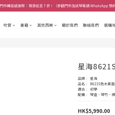
 門市轉型感謝祭：現貨低至 7 折！（參觀門市及試琴敬請 WhatsApp 預
🎵 新生限時：$200 試堂優惠（包樂器借用）
🎵 新生限時：$200 試堂優惠（包樂器借用）
吹管
書籍
其他西樂
關於我們
聯絡我們
選購
星海8621
品牌﹕	星海
品名﹕	8621S色木
適合﹕	初學
配備﹕	琴盒、琴竹
HK$5,990.00