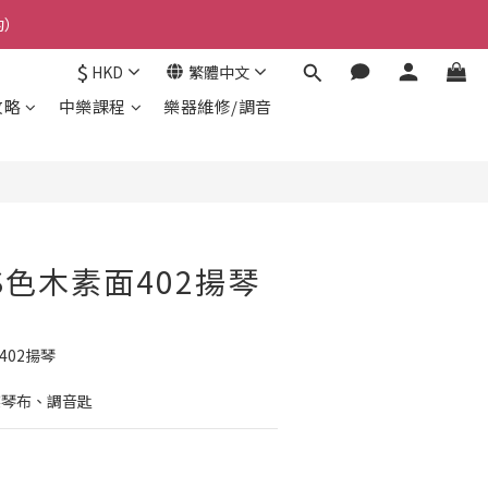
約）
$
HKD
繁體中文
攻略
中樂課程
樂器維修/調音
S色木素面402揚琴
素面402揚琴
、擦琴布、調音匙