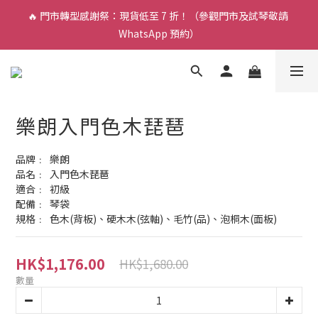
🔥 門市轉型感謝祭：現貨低至 7 折！（參觀門市及試琴敬請 
🎵 新生限時：$200 試堂優惠（包樂器借用）
WhatsApp 預約）
🎵 新生限時：$200 試堂優惠（包樂器借用）
樂朗入門色木琵琶
品牌﹕	樂朗	
品名﹕	入門色木琵琶			
適合﹕	初級			
配備﹕	琴袋			
規格﹕	色木(背板)、硬木木(弦軸)、毛竹(品)、泡桐木(面板)
HK$1,176.00
HK$1,680.00
數量