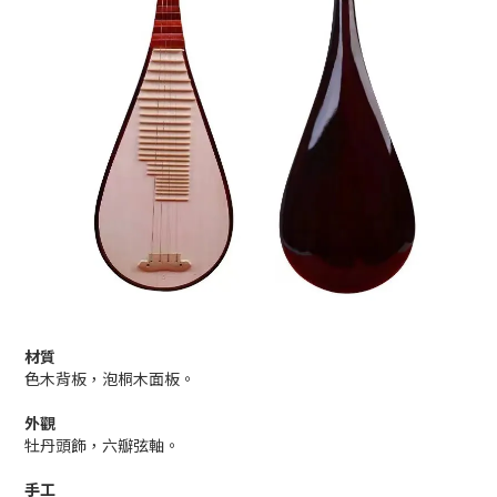
材質
色木背板，泡桐木面板。
外觀
牡丹頭飾，六瓣弦軸。
手工