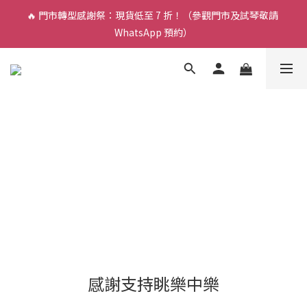
🔥 門市轉型感謝祭：現貨低至 7 折！（參觀門市及試琴敬請 
🎵 新生限時：$200 試堂優惠（包樂器借用）
WhatsApp 預約）
🎵 新生限時：$200 試堂優惠（包樂器借用）
感謝支持眺樂中樂