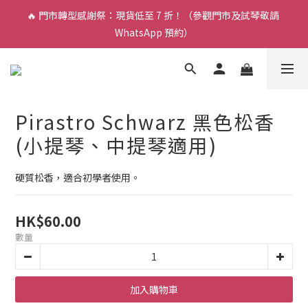
🔥 門市轉型感謝祭：現貨低至 7 折！（參觀門市及試琴敬請 
🎵 新生限時：$200 試堂優惠（包樂器借用）
WhatsApp 預約）
🎵 新生限時：$200 試堂優惠（包樂器借用）
Pirastro Schwarz 黑色松香
(小提琴、中提琴適用)
硬質松香，適合初學者使用。
HK$60.00
數量
加入購物車