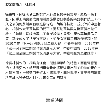
製琴師簡介 - 徐長林
徐長林，師從著名二胡製作大師萬其興學習製琴。原為一名木
匠，因手工精良而成為揚州民族樂器研製廠的樂器製作技工。不
久之後便到蘇州樂器廠進修深造二胡製作技術，並投師於中國著
名二胡製作大師萬其興的門下。更幫助萬其興先後研製出拉杆
機、拉軸機、切線機等木工機械設備，提高生產效率和產品品
質。其後成立了「子竹琴坊」，並多次獲得二胡製作獎項。如
2010年在「第一屆國際珍品二胡大賽」中獲得銀獎；2016年在
「第一屆全國二胡製作交流展示大會」中獲得銀獎；2018年在
「第二屆全國二胡製作交流展示大會」中獲得金獎及銀獎等。
徐長林製作的二胡具有江南二胡婉轉柔和的特色，而且聲音通
透，共鳴突出，就算是初學者也能輕鬆演奏出甜美飽滿的音色。
材質方面，一般選用老紅木、黑紫檀、非洲紫檀，甚至是明清舊
料老紅木等優質木材，以確保二胡的質素。
營業時間