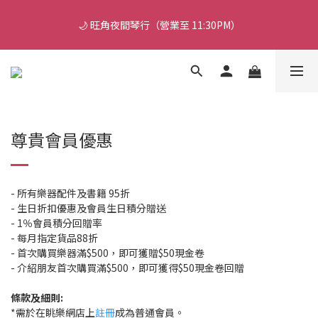
🎵 新生限時：$200 試堂優惠（包樂器借用）
🌙 旺角夜間琴行（營業至 11:30PM）
🔥 門市轉型感謝祭：現貨低至 7 折！（參觀門市及試琴敬請 
WhatsApp 預約）
🎵 新生限時：$200 試堂優惠（包樂器借用）
尊貴會員優惠
- 所有樂器配件及書籍 95折
- 生日折扣優惠及會員生日積分贈送
- 1％會員積分回贈率
- 每月指定貨品88折
- 首次購買樂器滿$500，即可獲贈$50現金卷
- 介紹朋友首次購買滿$500，即可獲得$50現金卷回贈
條款及細則:
*需於在眺樂網店上
註冊
成為普通會員。